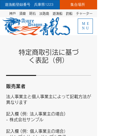
遊漁船登録番号 兵庫県1223
集合場所
神戸 須磨 明石 淡路島 遊漁船 釣船
チャーター
ME
NU
特定商取引法に基づ
く表記（例）
販売業者
法人事業主と個人事業主によって記載方法が
異なります
記入欄 (例: 法人事業主の場合)
- 株式会社サンプル
記入欄 (例: 個人事業主の場合）