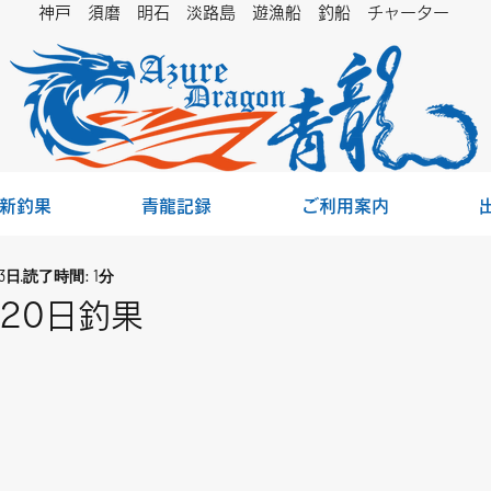
神戸 須磨 明石 淡路島 遊漁船 釣船
チャーター
新釣果
青龍記録
ご利用案内
3日
読了時間: 1分
月20日釣果