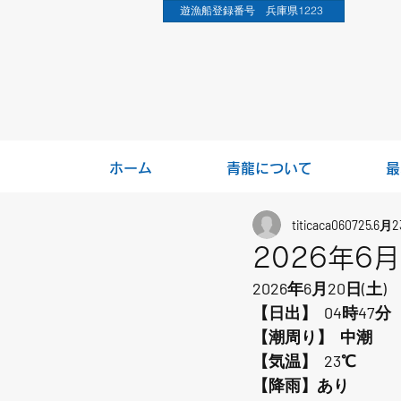
遊漁船登録番号 兵庫県1223
ホーム
青龍について
最
titicaca060725
6月2
2026年6
2026年6月20日(土)
【日出】  04時47分
【潮周り】  中潮
【気温】  23℃ 
【降雨】あり