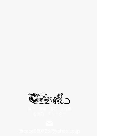
神戸 須磨 明石 淡路島
遊漁船
チャーター
titicaca060725@yahoo.co.jp