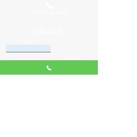
080-9806-4465
お問い合わせ
お名前
メールアドレス
電話番号
メッセージを入力してください
送 信