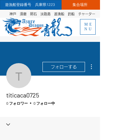
遊漁船登録番号 兵庫県1223
集合場所
神戸 須磨 明石 淡路島 遊漁船 釣船
チャーター
ME
NU
その他
フォローする
titicaca0725
titicaca0725
0 フォロワー
0 フォロー中
青龍ファンクラブ
+
4